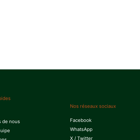
.
pides
Nos réseaux sociaux
Facebook
s de nous
WhatsApp
quipe
X / Twitter
ons