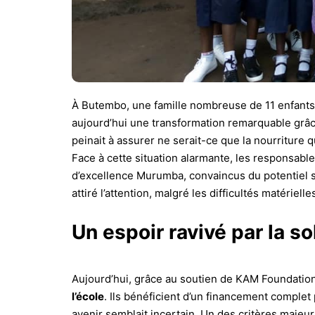
À Butembo, une famille nombreuse de 11 enfants,
aujourd’hui une transformation remarquable grâce
peinait à assurer ne serait-ce que la nourriture q
Face à cette situation alarmante, les responsables
d’excellence Murumba, convaincus du potentiel s
attiré l’attention, malgré les difficultés matériell
Un espoir ravivé par la so
Aujourd’hui, grâce au soutien de KAM Foundation
l’école
. Ils bénéficient d’un financement complet
avenir semblait incertain. Un des critères majeu