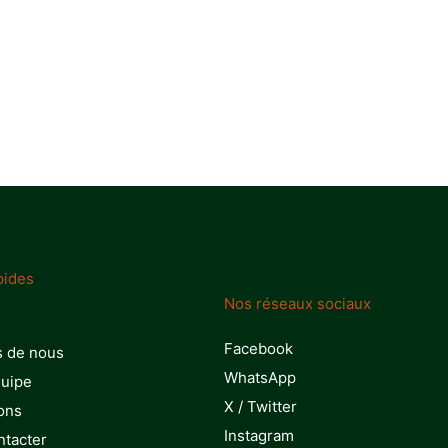
pides
Nos réseaux sociaux
Facebook
s de nous
WhatsApp
quipe
X / Twitter
ons
Instagram
ntacter