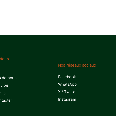
pides
Nos réseaux sociaux
Facebook
s de nous
WhatsApp
quipe
X / Twitter
ons
Instagram
ntacter